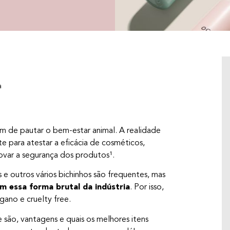
a
m de pautar o bem-estar animal. A realidade
te para atestar a eficácia de cosméticos,
var a segurança dos produtos¹.
e outros vários bichinhos são frequentes, mas
 essa forma brutal da indústria
. Por isso,
JOGOS PICANTES: 8 EXPERIÊNCIAS
ano e cruelty free.
SENSORIAIS PARA CONECTAR CORPO E
MENTE
 são, vantagens e quais os melhores itens