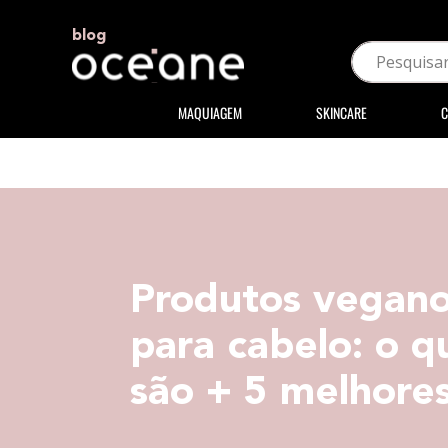
blog
MAQUIAGEM
SKINCARE
C
Produtos vegan
para cabelo: o q
são + 5 melhore