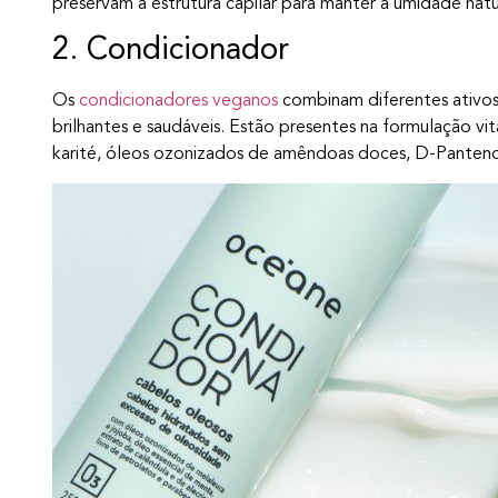
preservam a estrutura capilar para manter a umidade natu
2. Condicionador
Os
condicionadores veganos
combinam diferentes ativos n
brilhantes e saudáveis. Estão presentes na formulação vi
karité, óleos ozonizados de amêndoas doces, D-Panten