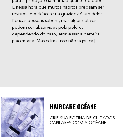
para a proteção da mamãe quanto do bebê.
é qu
É nessa hora que muitos hábitos precisam ser
pilos
revistos, e o skincare na gravidez é um deles.
resp
Poucas pessoas sabem, mas alguns ativos
pelo
podem ser absorvidos pela pele e,
qual
dependendo do caso, atravessar a barreira
cabe
placentária. Mas calma: isso não significa […]
bumb
HAIRCARE OCÉANE
CRIE SUA ROTINA DE CUIDADOS
CAPILARES COM A OCÉANE