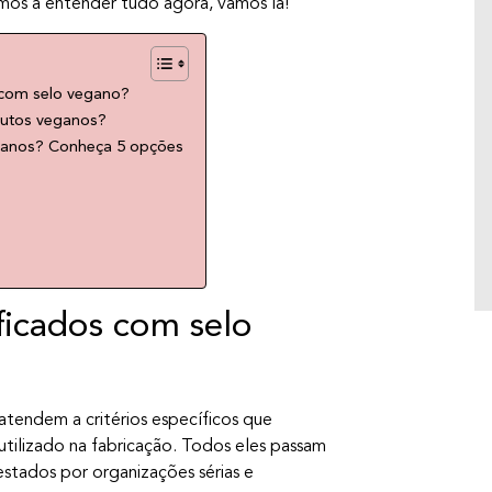
amos a entender tudo agora, vamos lá!
E aí, preparada para explorar novas formas
de conexão e prazer de um jeito leve? Jogos
picantes não precisam ser apenas sobre
provocação — eles podem ser verdadeiros
 com selo vegano?
rituais de bem-estar, que combinam
dutos veganos?
relaxamento, sensorialidade e
eganos? Conheça 5 opções
autoconhecimento. A gente te mostra
algumas ideias práticas para você e seu
parceiro(a) se divertirem enquanto cuidam do
corpo […]
ficados com selo
atendem a critérios específicos que
tilizado na fabricação. Todos eles passam
estados por organizações sérias e