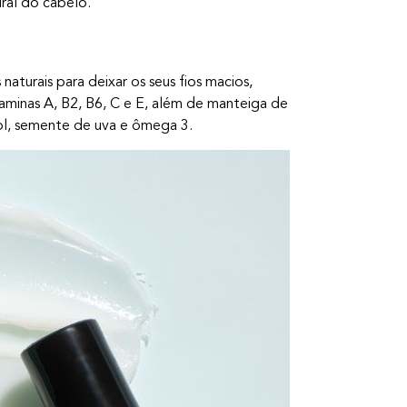
ral do cabelo.
aturais para deixar os seus fios macios,
taminas A, B2, B6, C e E, além de manteiga de
ol, semente de uva e ômega 3.