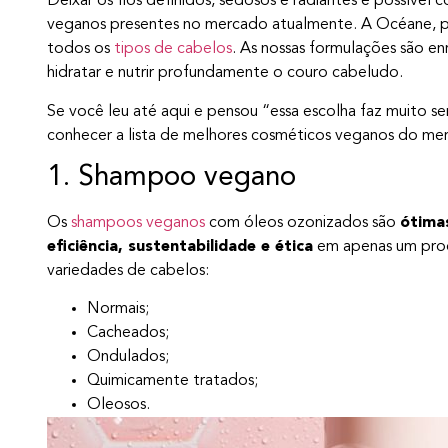
Deixar os fios definidos, sedosos e radiantes é possível
veganos presentes no mercado atualmente. A Océane, po
todos os
tipos de cabelos
. As nossas formulações são e
hidratar e nutrir profundamente o couro cabeludo.
Se você leu até aqui e pensou “essa escolha faz muito s
conhecer a lista de melhores cosméticos veganos do me
1. Shampoo vegano
Os
shampoos veganos
com óleos ozonizados são
ótimas
eficiência, sustentabilidade e ética
em apenas um prod
variedades de cabelos:
Normais;
Cacheados;
Ondulados;
Quimicamente tratados;
Oleosos.