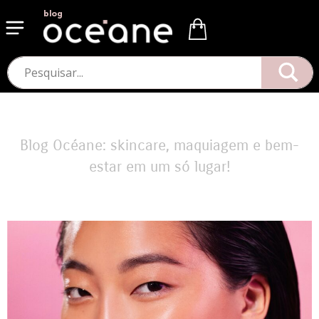
blog
Blog Océane: skincare, maquiagem e bem-
estar em um só lugar!