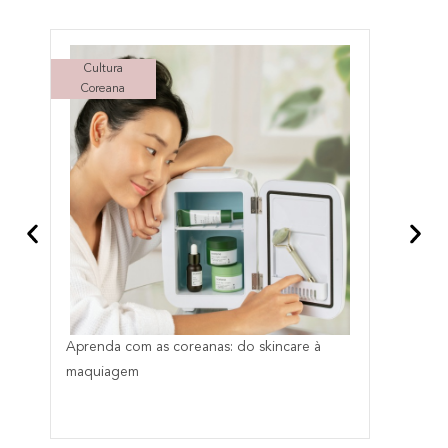
Cultura
Coreana
Aprenda com as coreanas: do skincare à
E
maquiagem