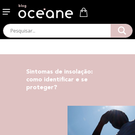
blog
Sintomas de insolação:
como identificar e se
proteger?