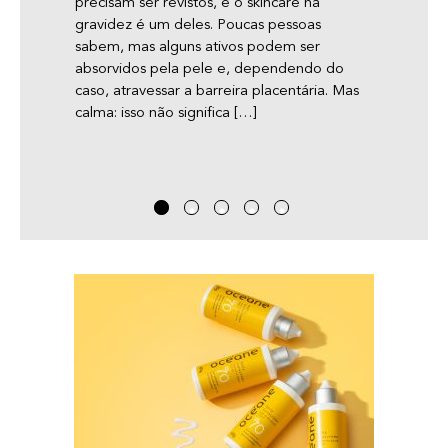
precisam ser revistos, e o skincare na
pele r
o
gravidez é um deles. Poucas pessoas
nossos
 cada
sabem, mas alguns ativos podem ser
aconte
 qual
absorvidos pela pele e, dependendo do
cresça
 em
caso, atravessar a barreira placentária. Mas
inclue
rrer
calma: isso não significa […]