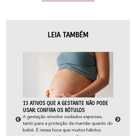
LEIA TAMBÉM
R E
13 ATIVOS QUE A GESTANTE NÃO PODE
FOLIC
USAR: CONFIRA OS RÓTULOS
CUIDA
e
A gestação envolve cuidados especiais,
Você s
tanto para a proteção da mamãe quanto do
mais é
 pele,
bebê. É nessa hora que muitos hábitos
folícul