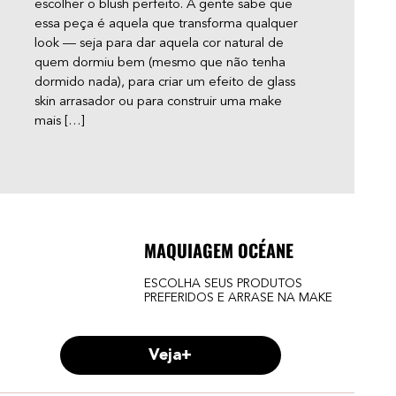
escolher o blush perfeito. A gente sabe que
Será
essa peça é aquela que transforma qualquer
acne
look — seja para dar aquela cor natural de
gent
quem dormiu bem (mesmo que não tenha
de c
dormido nada), para criar um efeito de glass
skin arrasador ou para construir uma make
mais […]
MAQUIAGEM OCÉANE
ESCOLHA SEUS PRODUTOS
PREFERIDOS E ARRASE NA MAKE
Veja+