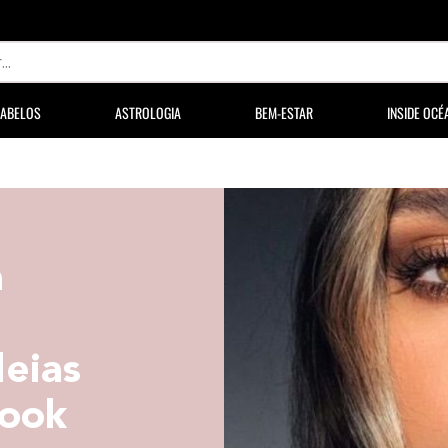
ABELOS
ASTROLOGIA
BEM-ESTAR
INSIDE OCÉ
a
deias
look