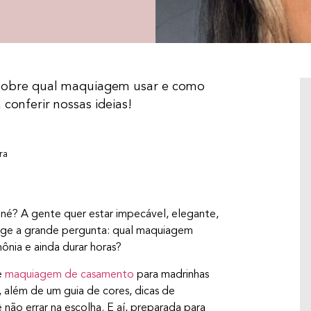
 sobre qual maquiagem usar e como
onferir nossas ideias!
ra
né? A gente quer estar impecável, elegante,
surge a grande pergunta: qual maquiagem
ônia e ainda durar horas?
DIA DO BEIJO: CURIOSIDADES E O PODER
e
maquiagem de casamento
para madrinhas
DESSE GESTO QUE DIZ MUITO
 além de um guia de cores, dicas de
O Dia do Beijo é celebrado em 13 de abril e,
não errar na escolha. E aí, preparada para