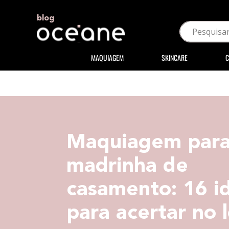
blog
MAQUIAGEM
SKINCARE
C
Maquiagem par
madrinha de
casamento: 16 i
para acertar no 