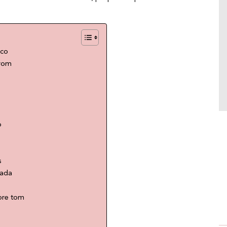
apesar de parecer apenas uma data simbólica
e romântica, ele carrega um universo muito
maior por trás desse gesto tão simples… e
tão poderoso, não é mesmo? Mais do que
um ato de carinho, o beijo envolve história,
ico
ciência e até benefícios para o […]
rrom
o
s
cada
bre tom