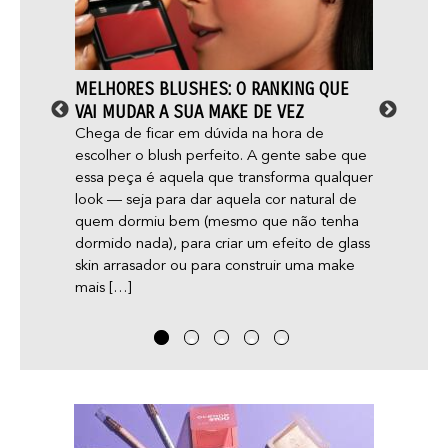
PODER
MELHORES BLUSHES: O RANKING QUE
MAQU
VAI MUDAR A SUA MAKE DE VEZ
DERMA
OS MI
abril
Chega de ficar em dúvida na hora de
a
escolher o blush perfeito. A gente sabe que
Será q
essa peça é aquela que transforma qualquer
acne e
esto
look — seja para dar aquela cor natural de
gente 
quem dormiu bem (mesmo que não tenha
dicas 
ho, o
dormido nada), para criar um efeito de glass
skin arrasador ou para construir uma make
mais […]