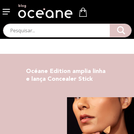
blog
Océane Edition amplia linha
e lança Concealer Stick