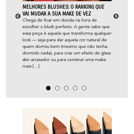
 9
MELHORES BLUSHES: O RANKING QUE
MAQU
 VOCÊ
VAI MUDAR A SUA MAKE DE VEZ
DERMA
OS MI
Chega de ficar em dúvida na hora de
escolher o blush perfeito. A gente sabe que
 gente
Será q
essa peça é aquela que transforma qualquer
i
acne e
look — seja para dar aquela cor natural de
o é
gente 
quem dormiu bem (mesmo que não tenha
faça
dicas 
dormido nada), para criar um efeito de glass
-estar
skin arrasador ou para construir uma make
ela
mais […]
rtar