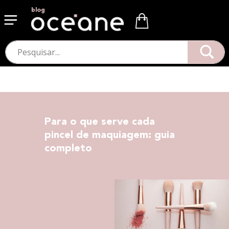
blog
Para o que serve cada
pincel de maquiagem: guia
completo