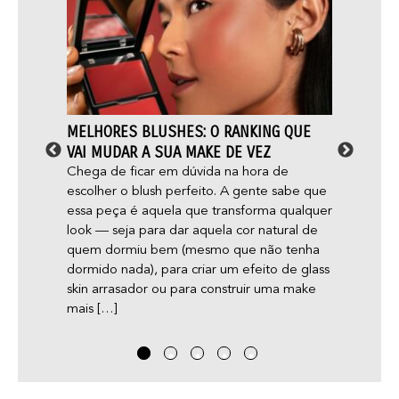
PODER
MELHORES BLUSHES: O RANKING QUE
MAQU
VAI MUDAR A SUA MAKE DE VEZ
DERMA
OS MI
abril
Chega de ficar em dúvida na hora de
a
escolher o blush perfeito. A gente sabe que
Será q
essa peça é aquela que transforma qualquer
acne e
esto
look — seja para dar aquela cor natural de
gente 
quem dormiu bem (mesmo que não tenha
dicas 
ho, o
dormido nada), para criar um efeito de glass
skin arrasador ou para construir uma make
mais […]