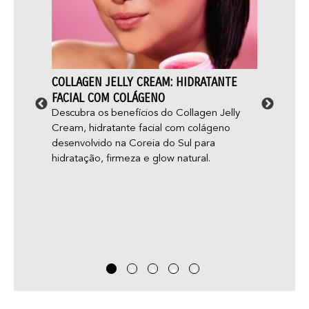
STA
COLLAGEN JELLY CREAM: HIDRATANTE
ACNE 
ELE
FACIAL COM COLÁGENO
APARE
mos, é
Descubra os benefícios do Collagen Jelly
Você 
ul. Ela
Cream, hidratante facial com colágeno
“glow 
o
desenvolvido na Coreia do Sul para
aparec
hidratação, firmeza e glow natural.
você j
adoles
— e nã
acne g
que pa