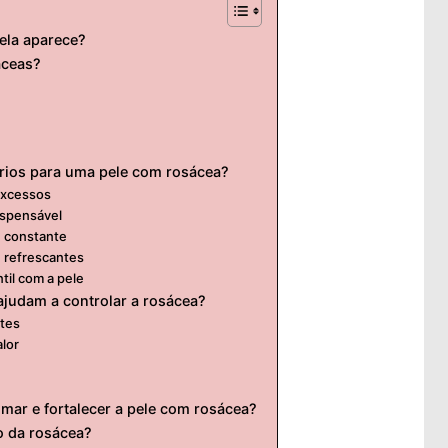
 ela aparece?
áceas?
ários para uma pele com rosácea?
excessos
ispensável
 e constante
 refrescantes
til com a pele
ajudam a controlar a rosácea?
tes
alor
lmar e fortalecer a pele com rosácea?
o da rosácea?