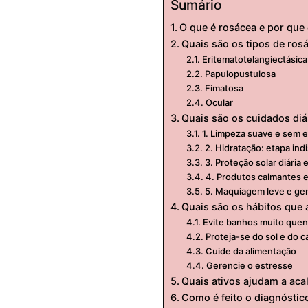
Sumário
O que é rosácea e por que
Quais são os tipos de ros
Eritematotelangiectásica
Papulopustulosa
Fimatosa
Ocular
Quais são os cuidados di
1. Limpeza suave e sem 
2. Hidratação: etapa ind
3. Proteção solar diária
4. Produtos calmantes e
5. Maquiagem leve e gen
Quais são os hábitos que 
Evite banhos muito quen
Proteja-se do sol e do c
Cuide da alimentação
Gerencie o estresse
Quais ativos ajudam a aca
Como é feito o diagnóstic