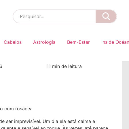
Cabelos
Astrologia
Bem-Estar
Inside Océa
6
11 min de leitura
 ser imprevisível. Um dia ela está calma e
 quente e sensível ao toque. Às vezes, até parece