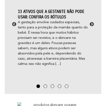
13 ATIVOS QUE A GESTANTE NÃO PODE
FOLIC
O E
USAR: CONFIRA OS RÓTULOS
CUIDA
A gestação envolve cuidados especiais,
Você s
tanto para a proteção da mamãe quanto do
mais é
ormas
bebê. É nessa hora que muitos hábitos
folícul
?
precisam ser revistos, e o skincare na
pele r
nas
gravidez é um deles. Poucas pessoas
nossos
sabem, mas alguns ativos podem ser
aconte
absorvidos pela pele e, dependendo do
cresça
e e
caso, atravessar a barreira placentária. Mas
inclue
a
calma: isso não significa […]
eu
uidam