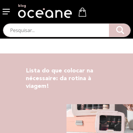
blog
Lista do que colocar na
nécessaire: da rotina à
viagem!