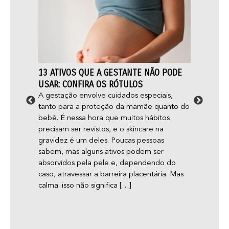
13 ATIVOS QUE A GESTANTE NÃO PODE
FOLIC
O E
USAR: CONFIRA OS RÓTULOS
CUIDA
A gestação envolve cuidados especiais,
Você s
tanto para a proteção da mamãe quanto do
mais é
ormas
bebê. É nessa hora que muitos hábitos
folícul
?
precisam ser revistos, e o skincare na
pele r
nas
gravidez é um deles. Poucas pessoas
nossos
sabem, mas alguns ativos podem ser
aconte
absorvidos pela pele e, dependendo do
cresça
e e
caso, atravessar a barreira placentária. Mas
inclue
a
calma: isso não significa […]
eu
uidam