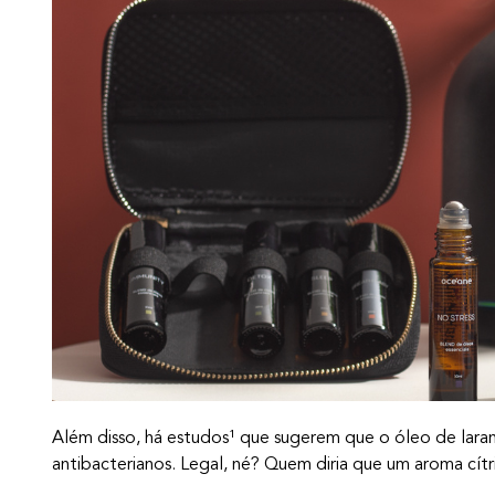
Além disso, há estudos¹ que sugerem que o óleo de laranj
antibacterianos. Legal, né? Quem diria que um aroma cít