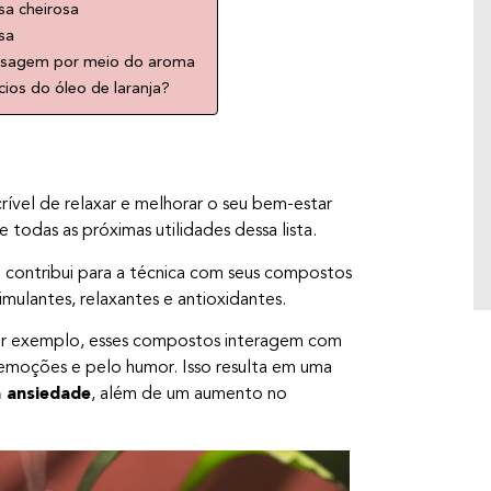
E aí, preparada para explorar novas formas
sa cheirosa
de conexão e prazer de um jeito leve? Jogos
sa
picantes não precisam ser apenas sobre
massagem por meio do aroma
provocação — eles podem ser verdadeiros
ios do óleo de laranja?
rituais de bem-estar, que combinam
relaxamento, sensorialidade e
autoconhecimento. A gente te mostra
algumas ideias práticas para você e seu
parceiro(a) se divertirem enquanto cuidam do
crível de relaxar e melhorar o seu bem-estar
corpo […]
todas as próximas utilidades dessa lista.
e contribui para a técnica com seus compostos
mulantes, relaxantes e antioxidantes.
or exemplo, esses compostos interagem com
 emoções e pelo humor. Isso resulta em uma
a ansiedade
, além de um aumento no