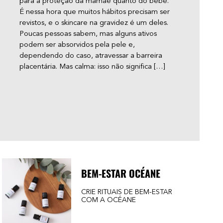
para a proteção da mamãe quanto do bebê.
é qu
É nessa hora que muitos hábitos precisam ser
pilos
revistos, e o skincare na gravidez é um deles.
resp
Poucas pessoas sabem, mas alguns ativos
pelo
podem ser absorvidos pela pele e,
qual
dependendo do caso, atravessar a barreira
cabe
placentária. Mas calma: isso não significa […]
bumb
BEM-ESTAR OCÉANE
CRIE RITUAIS DE BEM-ESTAR
COM A OCÉANE