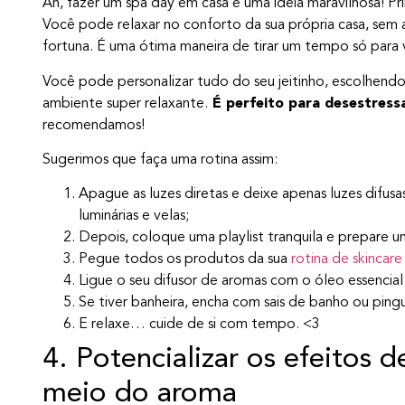
Ah, fazer um spa day em casa é uma ideia maravilhosa! P
Você pode relaxar no conforto da sua própria casa, sem 
fortuna. É uma ótima maneira de tirar um tempo só para
Você pode personalizar tudo do seu jeitinho, escolhend
ambiente super relaxante.
É perfeito para desestressa
recomendamos!
Sugerimos que faça uma rotina assim:
Apague as luzes diretas e deixe apenas luzes difusa
luminárias e velas;
Depois, coloque uma playlist tranquila e prepare u
Pegue todos os produtos da sua
rotina de skincare
Ligue o seu difusor de aromas com o óleo essencial
Se tiver banheira, encha com sais de banho ou ping
E relaxe… cuide de si com tempo. <3
4. Potencializar os efeitos
meio do aroma