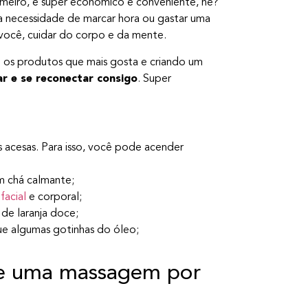
rimeiro, é super econômico e conveniente, né?
a necessidade de marcar hora ou gastar uma
 você, cuidar do corpo e da mente.
o os produtos que mais gosta e criando um
r e se reconectar consigo
. Super
s acesas. Para isso, você pode acender
m chá calmante;
 facial
e corporal;
 de laranja doce;
ue algumas gotinhas do óleo;
 de uma massagem por