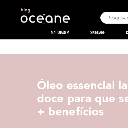
blog
MAQUIAGEM
SKINCARE
C
Óleo essencial la
doce para que s
+ benefícios