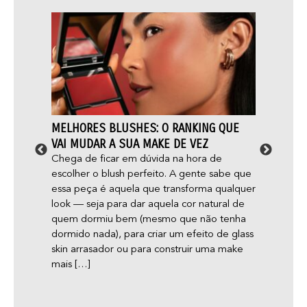
 9
MELHORES BLUSHES: O RANKING QUE
MAQU
 VOCÊ
VAI MUDAR A SUA MAKE DE VEZ
DERMA
OS MI
Chega de ficar em dúvida na hora de
escolher o blush perfeito. A gente sabe que
 gente
Será q
essa peça é aquela que transforma qualquer
i
acne e
look — seja para dar aquela cor natural de
o é
gente 
quem dormiu bem (mesmo que não tenha
faça
dicas 
dormido nada), para criar um efeito de glass
-estar
skin arrasador ou para construir uma make
ela
mais […]
rtar