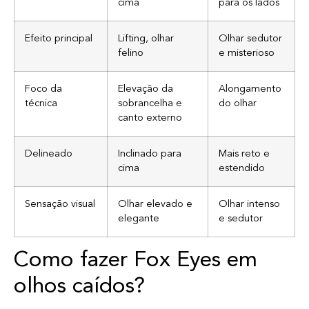
cima
para os lados
Efeito principal
Lifting, olhar
Olhar sedutor
felino
e misterioso
Foco da
Elevação da
Alongamento
técnica
sobrancelha e
do olhar
canto externo
Delineado
Inclinado para
Mais reto e
cima
estendido
Sensação visual
Olhar elevado e
Olhar intenso
elegante
e sedutor
Como fazer Fox Eyes em
olhos caídos?