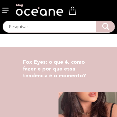
blog
Fox Eyes: o que é, como
fazer e por que essa
tendência é o momento?