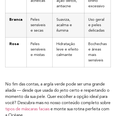
acneicas
ação detox,
brilho
antiacne
excessivo
Branca
Peles
Suaviza,
Uso geral
sensíveis
acalma e
e peles
e secas
ilumina
delicadas
Rosa
Peles
Hidratação
Bochechas
sensíveis
leve e efeito
e áreas
e mistas
calmante
mais
sensíveis
No fim das contas, a argila verde pode ser uma grande
aliada — desde que usada do jeito certo e respeitando o
momento da sua pele. Quer escolher a opção ideal para
você? Descubra mais no nosso conteúdo completo sobre
tipos de máscaras faciais
e monte sua rotina perfeita com
a Océane.