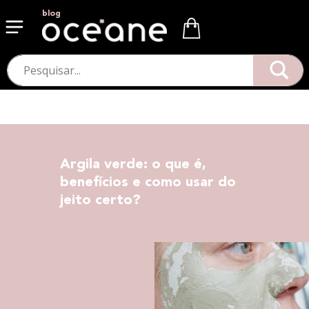
blog
Argila verde: o que é,
benefícios e como usar do
jeito certo?