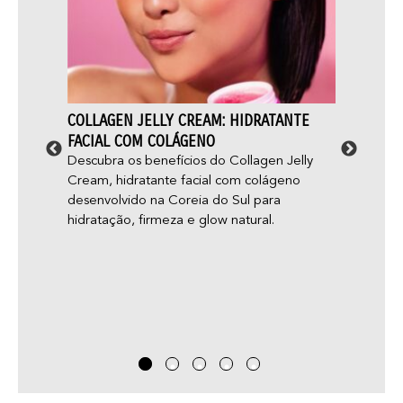
STA
COLLAGEN JELLY CREAM: HIDRATANTE
ACNE 
ELE
FACIAL COM COLÁGENO
APARE
mos, é
Descubra os benefícios do Collagen Jelly
Você 
ul. Ela
Cream, hidratante facial com colágeno
“glow 
o
desenvolvido na Coreia do Sul para
aparec
hidratação, firmeza e glow natural.
você j
adoles
— e nã
acne g
que pa