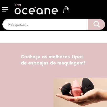
blog
Conheça os melhores tipos
de esponjas de maquiagem!