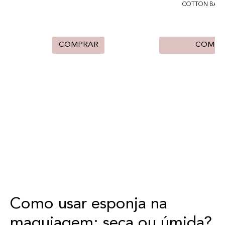
COTTON BAG 
COMPRAR
COMPR
Como usar esponja na
maquiagem: seca ou úmida?