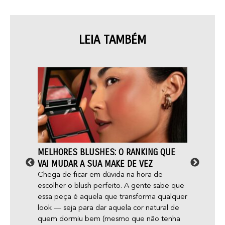
LEIA TAMBÉM
PODER
MELHORES BLUSHES: O RANKING QUE
MAQU
VAI MUDAR A SUA MAKE DE VEZ
DERMA
OS MI
abril
Chega de ficar em dúvida na hora de
a
escolher o blush perfeito. A gente sabe que
Será q
essa peça é aquela que transforma qualquer
acne e
esto
look — seja para dar aquela cor natural de
gente 
quem dormiu bem (mesmo que não tenha
dicas 