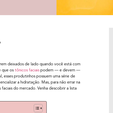
a
serem deixados de lado quando você está com
 é que os
tônicos faciais
podem — e devem —
nal, esses produtinhos possuem uma série de
ncializar a hidratação. Mas, para não errar na
 faciais do mercado. Venha descobrir a lista
CENTELLA ASIÁTICA: DERMATOLOGISTA
EXPLICA OS BENEFÍCIOS PARA A PELE
Centella Asiática, ou Cica para os íntimos, é