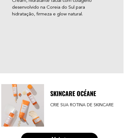
Cream, hidratante facial com colágeno
“glo
desenvolvido na Coreia do Sul para
apar
hidratação, firmeza e glow natural.
você
adol
— e 
acne
pare
SKINCARE OCÉANE
CRIE SUA ROTINA DE SKINCARE