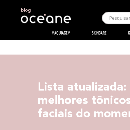
blog
MAQUIAGEM
SKINCARE
C
Lista atualizada:
melhores tônico
faciais do mome