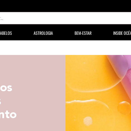
ABELOS
ASTROLOGIA
BEM-ESTAR
INSIDE OCÉ
 os
s
nto