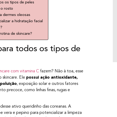
uma planta que vem lá da Coreia do Sul. Ela
os os tipos de peles
é uma das plantas mais promissoras do
 o rosto
skincare, veja por quê.
ara dermes oleosas
lizar a hidratação facial
l?
rotina de skincare?
para todos os tipos de
incare com vitamina C
fazem? Não à toa, esse
 skincare. Ele
possui ação antioxidante,
 poluição
, exposição solar e outros fatores
nto precoce, como linhas finas, rugas e
desse ativo queridinho das coreanas. A
e vera e pepino para potencializar a limpeza