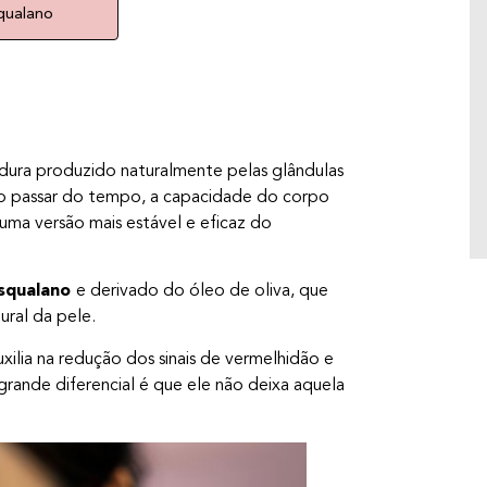
uma planta que vem lá da Coreia do Sul. Ela
squalano
é uma das plantas mais promissoras do
skincare, veja por quê.
rdura produzido naturalmente pelas glândulas
m o passar do tempo, a capacidade do corpo
uma versão mais estável e eficaz do
squalano
e derivado do óleo de oliva, que
ural da pele.
ilia na redução dos sinais de vermelhidão e
 grande diferencial é que ele não deixa aquela