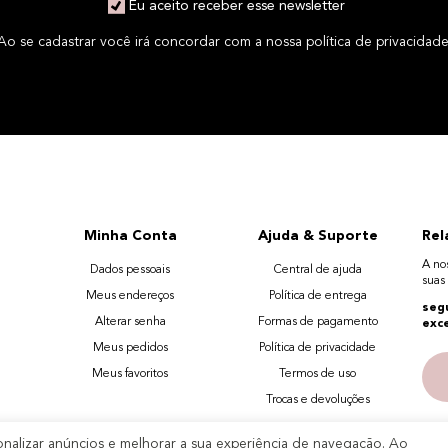
Eu aceito receber esse newsletter
Ao se cadastrar você irá concordar com a nossa política de privacidade
Minha Conta
Ajuda & Suporte
Rel
A no
Dados pessoais
Central de ajuda
suas
Meus endereços
Política de entrega
segu
Alterar senha
Formas de pagamento
exc
Meus pedidos
Política de privacidade
Meus favoritos
Termos de uso
Trocas e devoluções
onalizar anúncios e melhorar a sua experiência de navegação. Ao