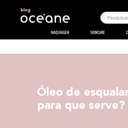
blog
MAQUIAGEM
SKINCARE
C
Óleo de esquala
para que serve?