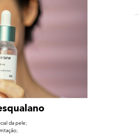
 esqualano
cial da pele;
irritação;