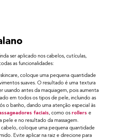
;
alano
nda ser aplicado nos cabelos, cutículas,
todas as funcionalidades:
o skincare, coloque uma pequena quantidade
imentos suaves. O resultado é uma textura
ra ser usando antes da maquiagem, pois aumenta
ado em todos os tipos de pele, incluindo as
após o banho, dando uma atenção especial às
ssageadores faciais
, como os
rollers
e
da pele e no resultado da massagem.
o cabelo, coloque uma pequena quantidade
do. Evite aplicar na raiz e direcione para