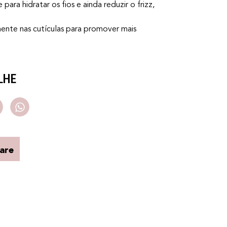
ra hidratar os fios e ainda reduzir o frizz,
mente nas cutículas para promover mais
LHE
are