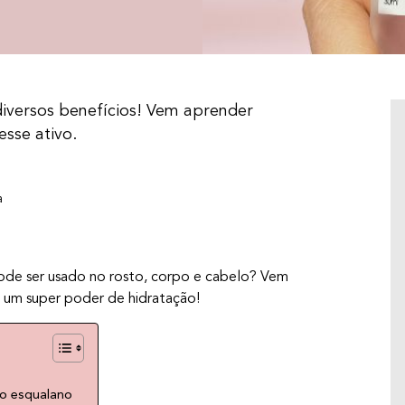
diversos benefícios! Vem aprender
esse ativo.
a
pode ser usado no rosto, corpo e cabelo? Vem
m um super poder de hidratação!
CENTELLA ASIÁTICA: DERMATOLOGISTA
EXPLICA OS BENEFÍCIOS PARA A PELE
Centella Asiática, ou Cica para os íntimos, é
do esqualano