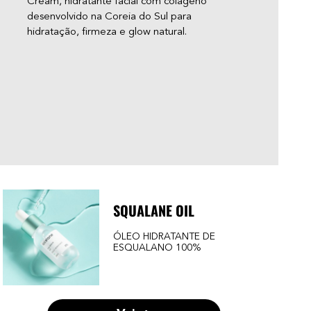
Cream, hidratante facial com colágeno
“glo
desenvolvido na Coreia do Sul para
apar
hidratação, firmeza e glow natural.
você
adol
— e 
acne
pare
SQUALANE OIL
ÓLEO HIDRATANTE DE
ESQUALANO 100%