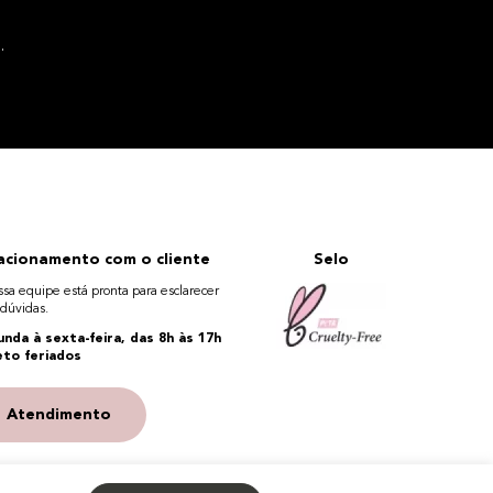
.
acionamento com o cliente
Selo
ssa equipe está pronta para esclarecer
 dúvidas.
nda à sexta-feira, das 8h às 17h
eto feriados
Atendimento