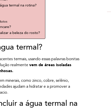
 água termal na rotina?
dutos
incare?
alizar a beleza do rosto?
água termal?
centes termais, usando essas palavras bonitas
olução realmente
vem de áreas isoladas
nhosas.
 em minerais, como zinco, cobre, selênio,
riedades ajudam a hidratar e a promover a
acio.
ncluir a água termal na