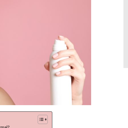
uma planta que vem lá da Coreia do Sul. Ela
é uma das plantas mais promissoras do
skincare, veja por quê.
rmal?