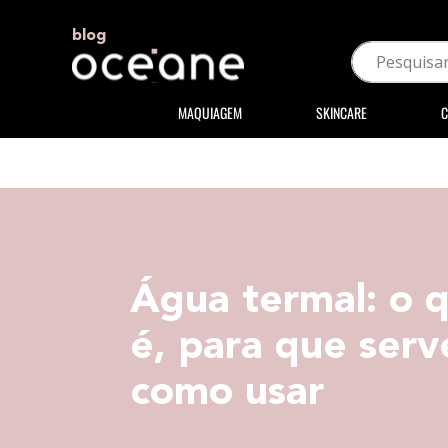
blog
MAQUIAGEM
SKINCARE
C
Água termal: o 
é, para que serv
como usar