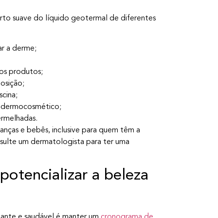
forto suave do líquido geotermal de diferentes
ar a derme;
dos produtos;
osição;
scina;
do dermocosmético;
ermelhadas.
ianças e bebês, inclusive para quem têm a
sulte um dermatologista para ter uma
 potencializar a beleza
iante e saudável é manter um
cronograma de