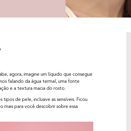
a
sabe, agora, imagine um líquido que consegue
amos falando da água termal, uma fonte
ação e a textura macia do rosto.
tipos de pele, inclusive as sensíveis. Ficou
o mais para você descobrir sobre essa
CENTELLA ASIÁTICA: DERMATOLOGISTA
EXPLICA OS BENEFÍCIOS PARA A PELE
Centella Asiática, ou Cica para os íntimos, é