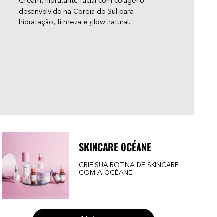
Cream, hidratante facial com colágeno
“glo
desenvolvido na Coreia do Sul para
apar
hidratação, firmeza e glow natural.
você
adol
— e 
acne
pare
SKINCARE OCÉANE
CRIE SUA ROTINA DE SKINCARE
COM A OCÉANE