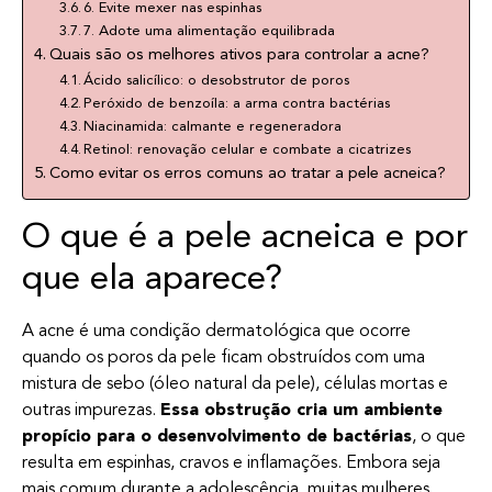
6. Evite mexer nas espinhas
7. Adote uma alimentação equilibrada
Quais são os melhores ativos para controlar a acne?
Ácido salicílico: o desobstrutor de poros
Peróxido de benzoíla: a arma contra bactérias
Niacinamida: calmante e regeneradora
Retinol: renovação celular e combate a cicatrizes
Como evitar os erros comuns ao tratar a pele acneica?
O que é a pele acneica e por
que ela aparece?
A acne é uma condição dermatológica que ocorre
quando os poros da pele ficam obstruídos com uma
mistura de sebo (óleo natural da pele), células mortas e
outras impurezas.
Essa obstrução cria um ambiente
propício para o desenvolvimento de bactérias
, o que
resulta em espinhas, cravos e inflamações. Embora seja
mais comum durante a adolescência, muitas mulheres