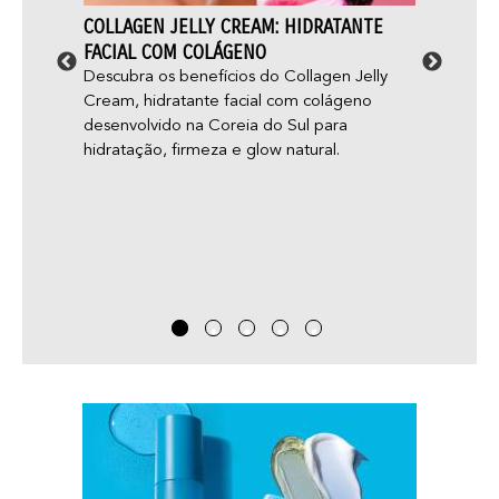
STA
COLLAGEN JELLY CREAM: HIDRATANTE
ACNE 
ELE
FACIAL COM COLÁGENO
APARE
mos, é
Descubra os benefícios do Collagen Jelly
Você 
ul. Ela
Cream, hidratante facial com colágeno
“glow 
o
desenvolvido na Coreia do Sul para
aparec
hidratação, firmeza e glow natural.
você j
adoles
— e nã
acne g
que pa