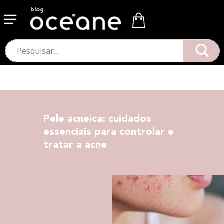
blog
Pele acneica: cuidados
essenciais para controlar e
tratar a acne