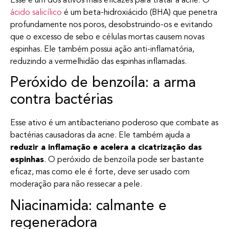
Esse é um dos ativos mais eficazes para tratar a acne. O
ácido salicílico
é um beta-hidroxiácido (BHA) que penetra
profundamente nos poros, desobstruindo-os e evitando
que o excesso de sebo e células mortas causem novas
espinhas. Ele também possui ação anti-inflamatória,
reduzindo a vermelhidão das espinhas inflamadas.
Peróxido de benzoíla: a arma
contra bactérias
Esse ativo é um antibacteriano poderoso que combate as
bactérias causadoras da acne. Ele também ajuda a
reduzir a inflamação e acelera a cicatrização das
espinhas
. O peróxido de benzoíla pode ser bastante
eficaz, mas como ele é forte, deve ser usado com
moderação para não ressecar a pele.
Niacinamida: calmante e
regeneradora