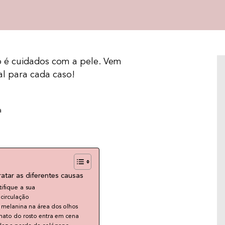
o é cuidados com a pele. Vem
al para cada caso!
a
ratar as diferentes causas
tifique a sua
CENTELLA ASIÁTICA: DERMATOLOGISTA
 circulação
EXPLICA OS BENEFÍCIOS PARA A PELE
 melanina na área dos olhos
Centella Asiática, ou Cica para os íntimos, é
rmato do rosto entra em cena