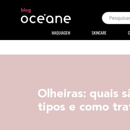
blog
MAQUIAGEM
SKINCARE
C
Olheiras: quais s
tipos e como tra