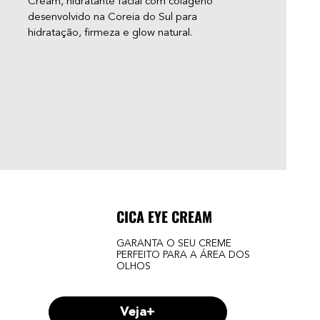
Cream, hidratante facial com colágeno
“glo
desenvolvido na Coreia do Sul para
apar
hidratação, firmeza e glow natural.
você
adol
— e 
acne
pare
CICA EYE CREAM
GARANTA O SEU CREME
PERFEITO PARA A ÁREA DOS
OLHOS
Veja+