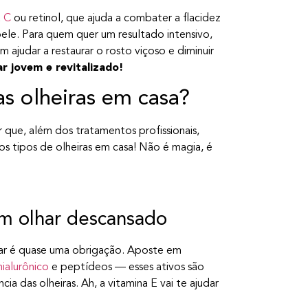
a C
ou retinol, que ajuda a combater a flacidez
ele. Para quem quer um resultado intensivo,
judar a restaurar o rosto viçoso e diminuir
r jovem e revitalizado!
s olheiras em casa?
 que, além dos tratamentos profissionais,
os tipos de olheiras em casa! Não é magia, é
um olhar descansado
atar é quase uma obrigação. Aposte em
hialurônico
e peptídeos — esses ativos são
a das olheiras. Ah, a vitamina E vai te ajudar