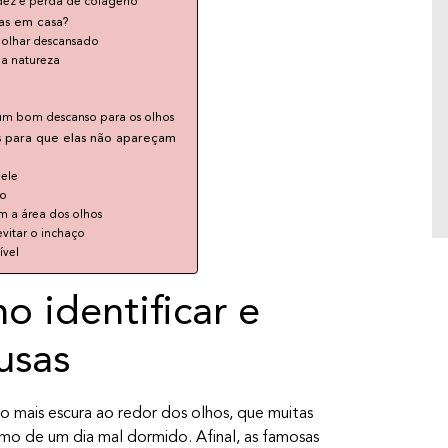
uma planta que vem lá da Coreia do Sul. Ela
idez e perda de colágeno
as em casa?
é uma das plantas mais promissoras do
 olhar descansado
skincare, veja por quê.
da natureza
um bom descanso para os olhos
s para que elas não apareçam
ele
ão
m a área dos olhos
evitar o inchaço
ível
o identificar e
ausas
 mais escura ao redor dos olhos, que muitas
mo de um dia mal dormido. Afinal, as famosas