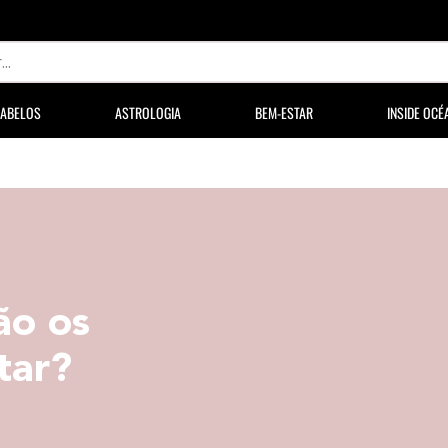
ABELOS
ASTROLOGIA
BEM-ESTAR
INSIDE OCÉ
ão os
tar?