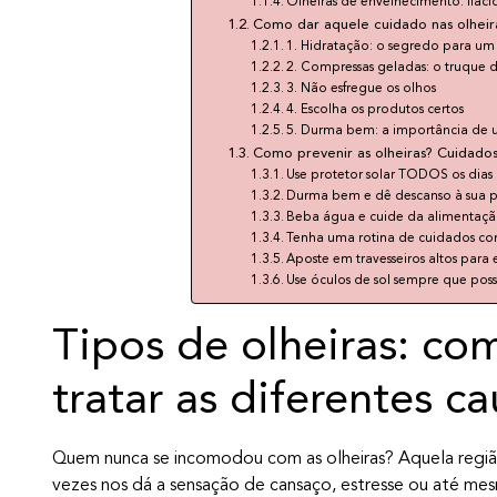
Olheiras de envelhecimento: flac
Como dar aquele cuidado nas olheir
1. Hidratação: o segredo para um
2. Compressas geladas: o truque 
3. Não esfregue os olhos
4. Escolha os produtos certos
5. Durma bem: a importância de 
Como prevenir as olheiras? Cuidado
Use protetor solar TODOS os dias
Durma bem e dê descanso à sua p
Beba água e cuide da alimentaç
Tenha uma rotina de cuidados co
Aposte em travesseiros altos para 
Use óculos de sol sempre que poss
Tipos de olheiras: com
tratar as diferentes c
Quem nunca se incomodou com as olheiras? Aquela região
vezes nos dá a sensação de cansaço, estresse ou até mes