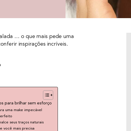
balada … o que mais pede uma
ferir inspirações incríveis.
a
s para brilhar sem esforço
para uma make impecável
DIA DO BEIJO: CURIOSIDADES E O PODER
erfeito
DESSE GESTO QUE DIZ MUITO
ealce seus traços naturais
O Dia do Beijo é celebrado em 13 de abril e,
de você mais precisa