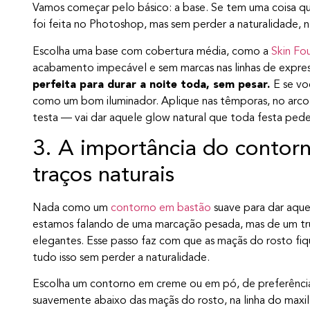
Vamos começar pelo básico: a base. Se tem uma coisa q
foi feita no Photoshop, mas sem perder a naturalidade,
Escolha uma base com cobertura média, como a
Skin Fo
acabamento impecável e sem marcas nas linhas de expres
perfeita para durar a noite toda, sem pesar.
E se vo
como um bom iluminador. Aplique nas têmporas, no arc
testa — vai dar aquele glow natural que toda festa pede
3. A importância do contorno
traços naturais
Nada como um
contorno em bastão
suave para dar aque
estamos falando de uma marcação pesada, mas de um truq
elegantes. Esse passo faz com que as maçãs do rosto fiqu
tudo isso sem perder a naturalidade.
Escolha um contorno em creme ou em pó, de preferência
suavemente abaixo das maçãs do rosto, na linha do maxila