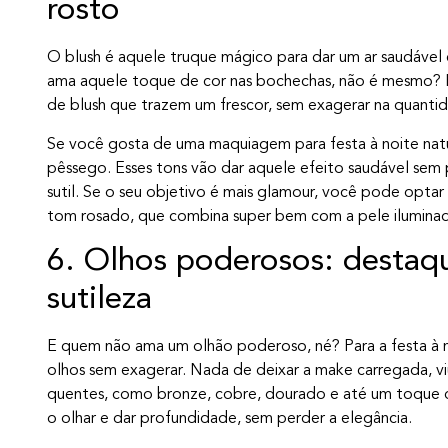
rosto
O blush é aquele truque mágico para dar um ar saudável
ama aquele toque de cor nas bochechas, não é mesmo? Par
de blush que trazem um frescor, sem exagerar na quanti
Se você gosta de uma maquiagem para festa à noite natu
pêssego. Esses tons vão dar aquele efeito saudável sem
sutil. Se o seu objetivo é mais glamour, você pode opt
tom rosado, que combina super bem com a pele iluminad
6. Olhos poderosos: destaq
sutileza
E quem não ama um olhão poderoso, né? Para a festa à no
olhos sem exagerar. Nada de deixar a make carregada, 
quentes, como bronze, cobre, dourado e até um toque d
o olhar e dar profundidade, sem perder a elegância.