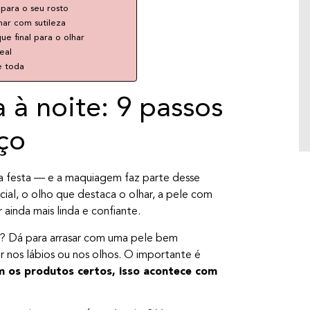
apesar de parecer apenas uma data simbólica
 para o seu rosto
e romântica, ele carrega um universo muito
har com sutileza
maior por trás desse gesto tão simples… e
ue final para o olhar
tão poderoso, não é mesmo? Mais do que
eal
um ato de carinho, o beijo envolve história,
e toda
ciência e até benefícios para o […]
à noite: 9 passos
rço
a festa — e a maquiagem faz parte desse
l, o olho que destaca o olhar, a pele com
ainda mais linda e confiante.
iu? Dá para arrasar com uma pele bem
 nos lábios ou nos olhos. O importante é
 os produtos certos, isso acontece com