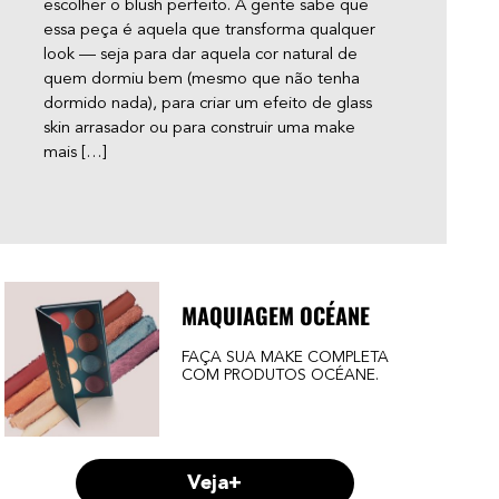
escolher o blush perfeito. A gente sabe que
Será
essa peça é aquela que transforma qualquer
acne
look — seja para dar aquela cor natural de
gent
quem dormiu bem (mesmo que não tenha
de c
dormido nada), para criar um efeito de glass
skin arrasador ou para construir uma make
mais […]
MAQUIAGEM OCÉANE
FAÇA SUA MAKE COMPLETA
COM PRODUTOS OCÉANE.
Veja+