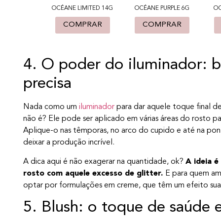
OCÉANE LIMITED 14G
OCÉANE PURPLE 6G
OC
COMPRAR
COMPRAR
4. O poder do iluminador: b
precisa
Nada como um
iluminador
para dar aquele toque final d
não é? Ele pode ser aplicado em várias áreas do rosto par
Aplique-o nas têmporas, no arco do cupido e até na pont
deixar a produção incrível.
A dica aqui é não exagerar na quantidade, ok?
A ideia é
rosto com aquele excesso de glitter.
E para quem am
optar por formulações em creme, que têm um efeito suav
5. Blush: o toque de saúde e