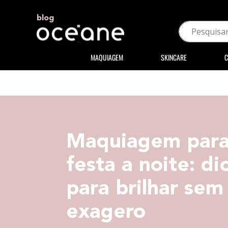
blog
MAQUIAGEM
SKINCARE
C
Maquiagem par
festa a noite: di
para brilhar sem
exagero