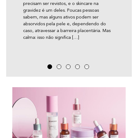
precisam ser revistos, e o skincare na
pele r
nas
gravidez é um deles. Poucas pessoas
nossos
sabem, mas alguns ativos podem ser
aconte
absorvidos pela pele e, dependendo do
cresça
e e
caso, atravessar a barreira placentária. Mas
inclue
a
calma: isso não significa […]
eu
uidam