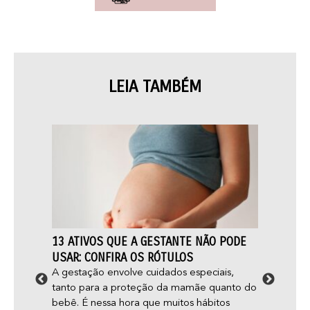
LEIA TAMBÉM
13 ATIVOS QUE A GESTANTE NÃO PODE
FOLIC
O E
USAR: CONFIRA OS RÓTULOS
CUIDA
A gestação envolve cuidados especiais,
Você s
tanto para a proteção da mamãe quanto do
mais é
ormas
bebê. É nessa hora que muitos hábitos
folícul
?