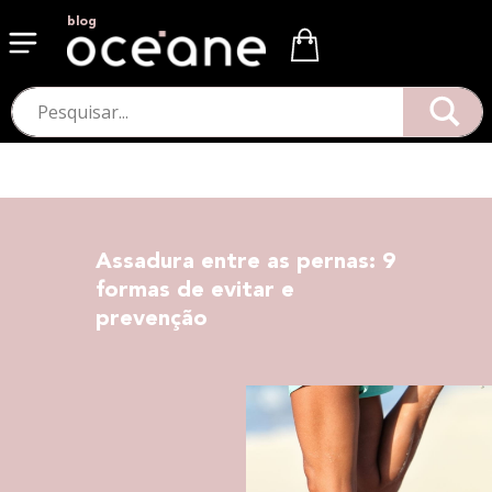
blog
Assadura entre as pernas: 9
formas de evitar e
prevenção