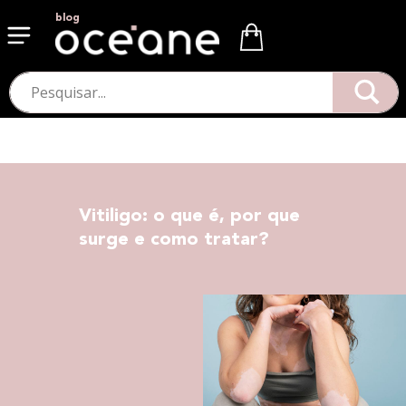
blog
Vitiligo: o que é, por que
surge e como tratar?