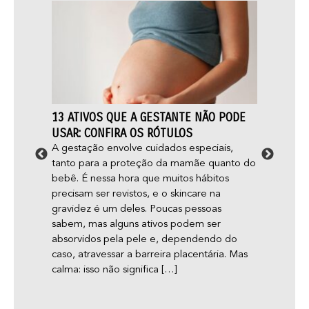
13 ATIVOS QUE A GESTANTE NÃO PODE
FOLIC
O E
USAR: CONFIRA OS RÓTULOS
CUIDA
A gestação envolve cuidados especiais,
Você s
tanto para a proteção da mamãe quanto do
mais é
ormas
bebê. É nessa hora que muitos hábitos
folícul
?
precisam ser revistos, e o skincare na
pele r
nas
gravidez é um deles. Poucas pessoas
nossos
sabem, mas alguns ativos podem ser
aconte
absorvidos pela pele e, dependendo do
cresça
e e
caso, atravessar a barreira placentária. Mas
inclue
a
calma: isso não significa […]
eu
uidam