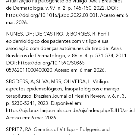
Atualização na patogênese do vitiligo. Anais Brasileiros
de Dermatologia, v. 97, n. 2, p. 145-150, 2022. DOI:
https://doi.org/10.1016/j.abd.2022.03.001. Acesso em: 6
mar. 2026.
NUNES, DH; DE CASTRO, J; BORGES, R. Perfil
epidemiológico dos pacientes com vitiligo e sua
associação com doenças autoimunes da tireoide. Anais
Brasileiros de Dermatologia, v. 86, n. 4, p. 571-574, 2011.
DOI: https://doi.org/10.1590/S0365-
05962011000400020. Acesso em: 6 mar. 2026.
SBGDERS, A; SILVA, MRS; OLIVEIRA, L. Vitiligo:
aspectos epidemiológicos, fisiopatológicos e manejo
terapêutico. Brazilian Journal of Health Review, v. 6, n. 3,
p. 5230-5241, 2023. Disponível em:
https://ojs.brazilianjournals.com.br/ojs/index.php/BJHR/arti
Acesso em: 6 mar. 2026.
SPRITZ, RA. Genetics of Vitiligo – Polygenic and