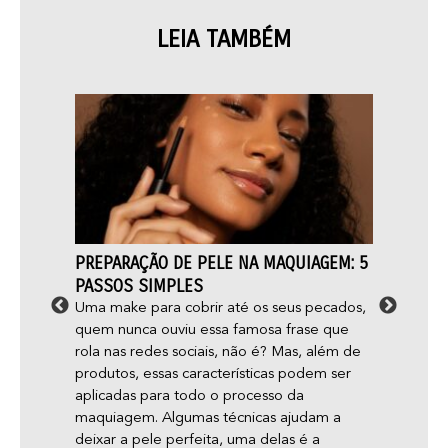
LEIA TAMBÉM
ÊNCIA
PREPARAÇÃO DE PELE NA MAQUIAGEM: 5
TOP 1
PASSOS SIMPLES
PARA 
stá
Uma make para cobrir até os seus pecados,
Tranqu
ncia do
quem nunca ouviu essa famosa frase que
lealda
eu dia
rola nas redes sociais, não é? Mas, além de
emocio
produtos, essas características podem ser
psicol
aplicadas para todo o processo da
desven
maquiagem. Algumas técnicas ajudam a
emoçõ
deixar a pele perfeita, uma delas é a
das pe