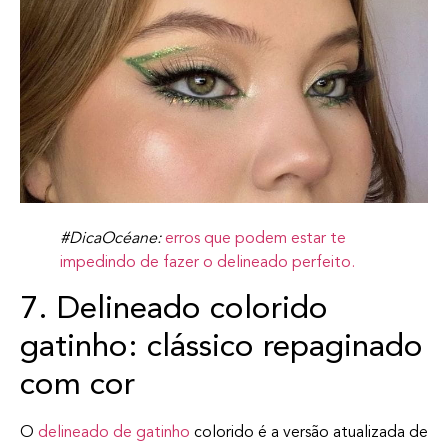
#DicaOcéane:
erros que podem estar te
impedindo de fazer o delineado perfeito.
7. Delineado colorido
gatinho: clássico repaginado
com cor
O
delineado de gatinho
colorido é a versão atualizada de