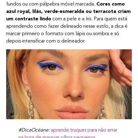
fundos ou com pálpebra móvel marcada.
Cores como
azul royal, lilás, verde-esmeralda ou terracota criam
um contraste lindo
com a pele e a íris. Para quem está
aprendendo como fazer delineado nesse estilo, a dica é
marcar primeiro o formato com lápis ou sombra e só
depois intensificar com o delineador.
#DicaOcéane:
aprenda truques para não errar
na hora de maquiar olhos pequenos.