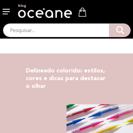
blog
Delineado colorido: estilos,
cores e dicas para destacar
o olhar