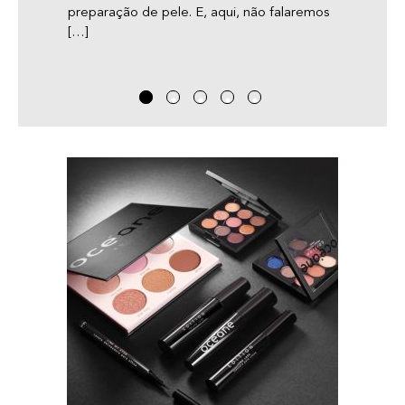
preparação de pele. E, aqui, não falaremos
define
[…]
aqui, 
[…]