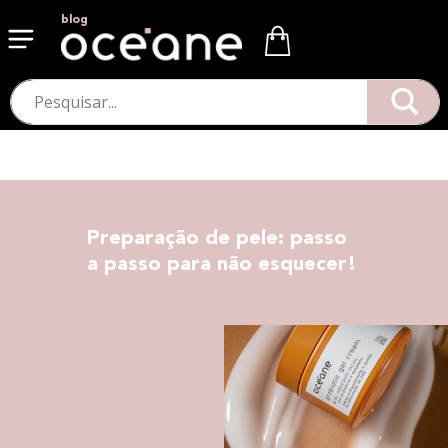
blog
Preparação de pele: passo
a passo para não esquecer!