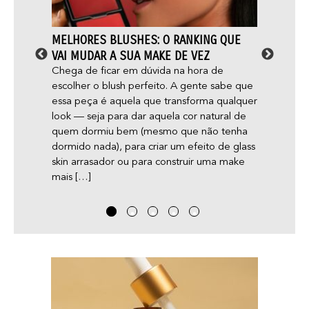
PODER
MELHORES BLUSHES: O RANKING QUE
MAQU
VAI MUDAR A SUA MAKE DE VEZ
DERMA
OS MI
abril
Chega de ficar em dúvida na hora de
a
escolher o blush perfeito. A gente sabe que
Será q
essa peça é aquela que transforma qualquer
acne e
esto
look — seja para dar aquela cor natural de
gente 
quem dormiu bem (mesmo que não tenha
dicas 
ho, o
dormido nada), para criar um efeito de glass
skin arrasador ou para construir uma make
mais […]