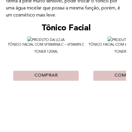
tenha a pele muito sensível, pode trocar o tônico por
uma água micelar que possui a mesma função, porém, é
um cosmético mais leve.
Tônico Facial
TÔNICO FACIAL COM VITAMINA C – VITAMIN C
TÔNICO FACIAL COM ALOE
TONER 120ML
TONER 12
COMPRAR
COMPR