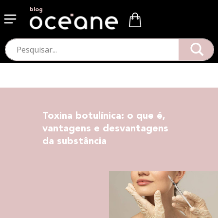
blog
Toxina botulínica: o que é,
vantagens e desvantagens
da substância