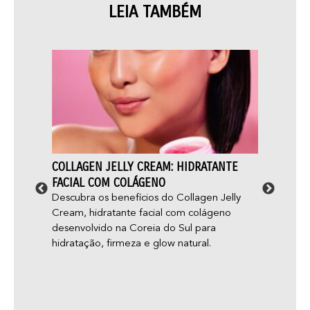
LEIA TAMBÉM
STA
COLLAGEN JELLY CREAM: HIDRATANTE
ACNE 
ELE
FACIAL COM COLÁGENO
APARE
mos, é
Descubra os benefícios do Collagen Jelly
Você 
ul. Ela
Cream, hidratante facial com colágeno
“glow 
o
desenvolvido na Coreia do Sul para
aparec
hidratação, firmeza e glow natural.
você j
adoles
— e nã
acne g
que pa