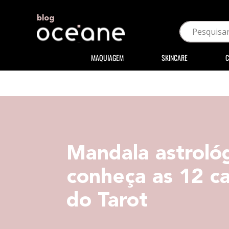
blog
MAQUIAGEM
SKINCARE
C
Mandala astrológ
conheça as 12 c
do Tarot