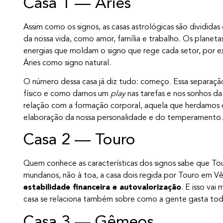
Casa 1 — Áries
Assim como os signos, as casas astrológicas são dividida
da nossa vida, como amor, família e trabalho. Os planeta
energias que moldam o signo que rege cada setor, por 
Áries como signo natural.
O número dessa casa já diz tudo: começo. Essa separação
físico e como damos um
play
nas tarefas e nos sonhos da
relação com a formação corporal, aquela que herdamos da
elaboração da nossa personalidade e do temperamento.
Casa 2 — Touro
Quem conhece as características dos signos sabe que To
mundanos, não à toa, a casa dois regida por Touro em V
estabilidade financeira e autovalorização
. E isso vai
casa se relaciona também sobre como a gente gasta toda
Casa 3 — Gêmeos