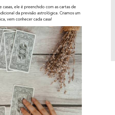
gente sabe que você pensou em alguém, e
isso vale para amor e amizade, viu! Afinal,
 casas, ele é preenchido com as cartas de
cada um dos doze signos do zodíaco têm
adicional da previsão astrológica. Criamos um
suas características e personalidades que
gica, vem conhecer cada casa!
podem super combinar ou dar muito azar na
hora de manter a convivência harmônica. No
horóscopo, existem […]