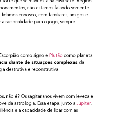
ão forte que se manifesta na casa sete. Regido
lacionamentos, não estamos falando somente
lidamos conosco, com familiares, amigos e
 a racionalidade para o jogo, sempre
z Escorpião como signo e
Plutão
como planeta
ncia diante de situações complexas
da
ia destrutiva e reconstrutiva.
os, não é? Os sagitarianos vivem com leveza e
ve da astrologia. Essa etapa, junto a
Júpiter
,
iliência e a capacidade de lidar com as