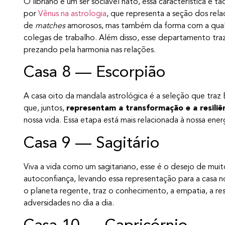
O libriano é um ser sociável nato, essa característica é t
por
Vênus na astrologia
, que representa a seção dos re
de
matches
amorosos, mas também da forma com a qual 
colegas de trabalho. Além disso, esse departamento traz
prezando pela harmonia nas relações.
Casa 8 — Escorpião
A casa oito da mandala astrológica é a seleção que tra
que, juntos,
representam a transformação e a resiliê
nossa vida. Essa etapa está mais relacionada à nossa energ
Casa 9 — Sagitário
Viva a vida como um sagitariano, esse é o desejo de muit
autoconfiança, levando essa representação para a casa no
o planeta regente, traz o conhecimento, a empatia, a res
adversidades no dia a dia.