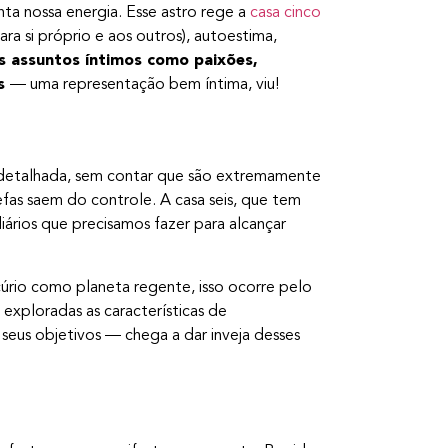
nta nossa energia. Esse astro rege a
casa cinco
ra si próprio e aos outros), autoestima,
s assuntos íntimos como paixões,
os
— uma representação bem íntima, viu!
 detalhada, sem contar que são extremamente
refas saem do controle. A casa seis, que tem
iários que precisamos fazer para alcançar
úrio como planeta regente, isso ocorre pelo
exploradas as características de
s seus objetivos — chega a dar inveja desses