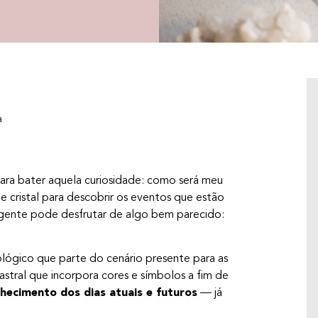
a
para bater aquela curiosidade: como será meu
e cristal para descobrir os eventos que estão
a gente pode desfrutar de algo bem parecido:
ógico que parte do cenário presente para as
QUAIS SÃO OS SIGNOS QUE COMBINAM
astral que incorpora cores e símbolos a fim de
NO AMOR E NA AMIZADE?
hecimento dos dias atuais e futuros
— já
Será que você dá match com essa pessoa? A