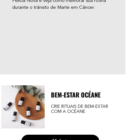
Felícia Nova e veja como melhorar sua rotina
cara
durante o trânsito de Marte em Câncer.
Prov
vida
sign
pode
fala
algu
mom
BEM-ESTAR OCÉANE
CRIE RITUAIS DE BEM-ESTAR
COM A OCÉANE