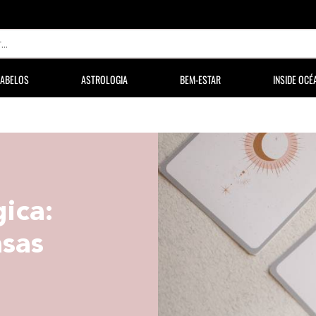
ABELOS
ASTROLOGIA
BEM-ESTAR
INSIDE OCÉ
ica:
asas