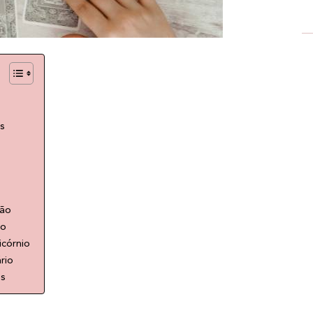
s
ião
io
córnio
rio
es