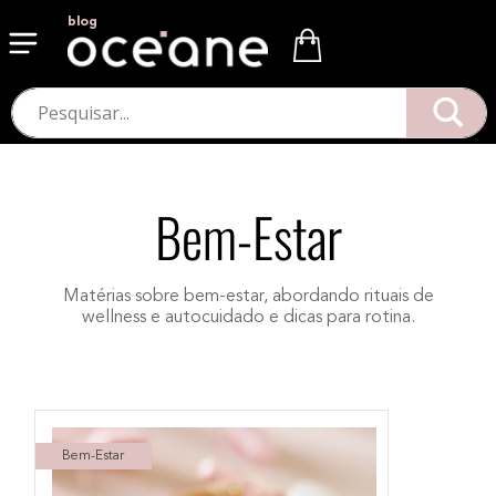
blog
Bem-Estar
Matérias sobre bem-estar, abordando rituais de
wellness e autocuidado e dicas para rotina.
Bem-Estar