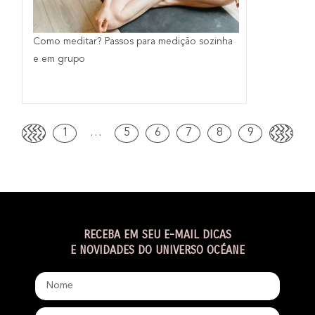
Como meditar? Passos para medição sozinha
e em grupo
<
1
…
5
6
7
8
9
>
RECEBA EM SEU E-MAIL DICAS
E NOVIDADES DO UNIVERSO OCÉANE