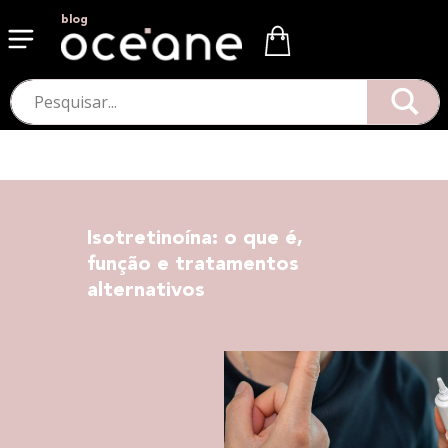
blog
Isotretinoína: o que é,
função e tratamentos
alternativos