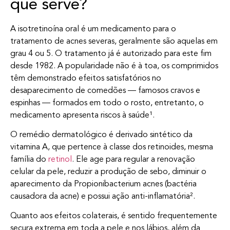
que serve?
A isotretinoína oral é um medicamento para o
tratamento de acnes severas, geralmente são aquelas em
grau 4 ou 5. O tratamento já é autorizado para este fim
desde 1982. A popularidade não é à toa, os comprimidos
têm demonstrado efeitos satisfatórios no
desaparecimento de comedões — famosos cravos e
espinhas — formados em todo o rosto, entretanto, o
medicamento apresenta riscos à saúde¹.
O remédio dermatológico é derivado sintético da
vitamina A, que pertence à classe dos retinoides, mesma
família do
retinol
. Ele age para regular a renovação
celular da pele, reduzir a produção de sebo, diminuir o
aparecimento da Propionibacterium acnes (bactéria
causadora da acne) e possui ação anti-inflamatória².
Quanto aos efeitos colaterais, é sentido frequentemente
secura extrema em toda a pele e nos lábios, além da