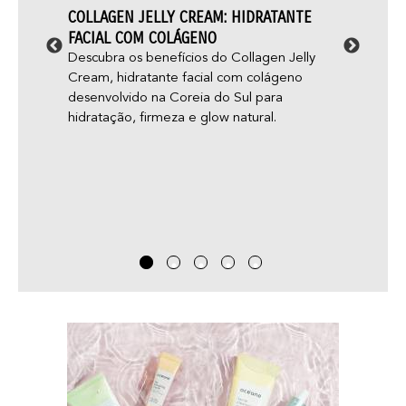
STA
COLLAGEN JELLY CREAM: HIDRATANTE
ACNE 
ELE
FACIAL COM COLÁGENO
APARE
mos, é
Descubra os benefícios do Collagen Jelly
Você 
ul. Ela
Cream, hidratante facial com colágeno
“glow 
o
desenvolvido na Coreia do Sul para
aparec
hidratação, firmeza e glow natural.
você j
adoles
— e nã
acne g
que pa