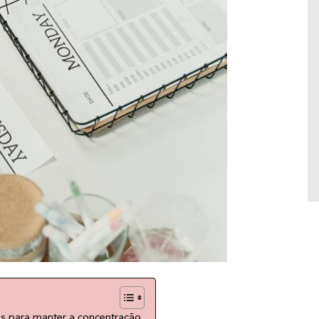
E aí, preparada para explorar novas formas
de conexão e prazer de um jeito leve? Jogos
picantes não precisam ser apenas sobre
provocação — eles podem ser verdadeiros
rituais de bem-estar, que combinam
relaxamento, sensorialidade e
autoconhecimento. A gente te mostra
algumas ideias práticas para você e seu
parceiro(a) se divertirem enquanto cuidam do
corpo […]
s para manter a concentração