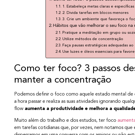
1. Estabeleça metas claras e específicas
2. Divida tarefas em blocos menores
3. Crie um ambiente que favoreça o fo
Hábitos que vão melhorar o seu foco na 
Pratique a meditação em grupo ou soz
Utilize métodos de concentração
Faça pausas estratégicas adequadas ao 
Use luzes e óleos essenciais para favor
Como ter foco? 3 passos de
manter a concentração
Podemos definir o foco como aquele estado mental de
a hora passar e realiza as suas atividades ignorando qua
flow
aumenta a produtividade e melhora a qualidade
Muito além do trabalho e dos estudos, ter foco
aumenta
em tarefas cotidianas que, por vezes, nem notamos qu
dispersamos em uma conversa com os amigos ou não esta