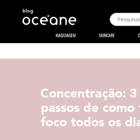
blog
MAQUIAGEM
SKINCARE
C
Concentração: 3
passos de como 
foco todos os di