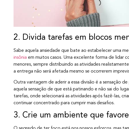
2. Divida tarefas em blocos me
Sabe aquela ansiedade que bate ao estabelecer uma met
insônia
em muitos casos. Uma excelente forma de lidar com
menores, sempre distribuindo as atividades realistament
a entrega não será afetada mesmo se ocorrerem imprevis
Outra vantagem de aderir a essa divisão é a sensação de
aquela sensação de que está patinando e não sai do lugar
tarefas, onde selecionará as atividades após fazê-las, cr
continuar concentrado para cumprir mais desafios.
3. Crie um ambiente que favore
O segredo de ter foco está nos nossos esforços, mas t