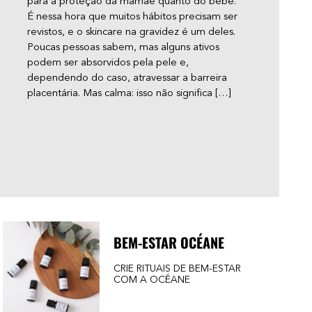
para a proteção da mamãe quanto do bebê.
é qu
É nessa hora que muitos hábitos precisam ser
pilos
revistos, e o skincare na gravidez é um deles.
resp
Poucas pessoas sabem, mas alguns ativos
pelo
podem ser absorvidos pela pele e,
qual
dependendo do caso, atravessar a barreira
cabe
placentária. Mas calma: isso não significa […]
bumb
BEM-ESTAR OCÉANE
CRIE RITUAIS DE BEM-ESTAR
COM A OCÉANE