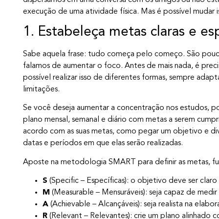
execução de uma atividade física. Mas é possível mudar i
1. Estabeleça metas claras e esp
Sabe aquela frase: tudo começa pelo começo. São pouca
falamos de aumentar o foco. Antes de mais nada, é precis
possível realizar isso de diferentes formas, sempre adapt
limitações.
Se você deseja aumentar a concentração nos estudos, 
plano mensal, semanal e diário com metas a serem cumpri
acordo com as suas metas, como pegar um objetivo e div
datas e períodos em que elas serão realizadas.
Aposte na metodologia SMART para definir as metas, fun
S
(Specific – Específicas): o objetivo deve ser clar
M
(Measurable – Mensuráveis): seja capaz de medir
A
(Achievable – Alcançáveis): seja realista na elabo
R
(Relevant – Relevantes): crie um plano alinhado c