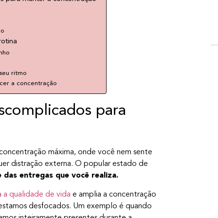
co
rotina
inho
seu ritmo
ecer a concentração
scomplicados para
 concentração máxima, onde você nem sente
lquer distração externa. O popular estado de
 das entregas que você realiza.
 a qualidade de vida
e amplia a concentração
e estamos desfocados. Um exemplo é quando
mos inteiramente presentes durante a