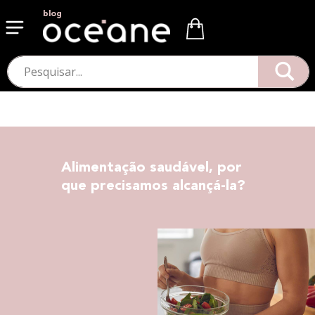
blog
Alimentação saudável, por
que precisamos alcançá-la?