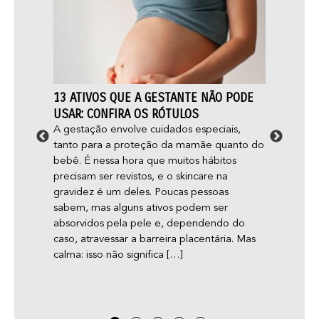
13 ATIVOS QUE A GESTANTE NÃO PODE
FOLIC
O E
USAR: CONFIRA OS RÓTULOS
CUIDA
A gestação envolve cuidados especiais,
Você s
tanto para a proteção da mamãe quanto do
mais é
ormas
bebê. É nessa hora que muitos hábitos
folícul
?
precisam ser revistos, e o skincare na
pele r
nas
gravidez é um deles. Poucas pessoas
nossos
sabem, mas alguns ativos podem ser
aconte
absorvidos pela pele e, dependendo do
cresça
e e
caso, atravessar a barreira placentária. Mas
inclue
a
calma: isso não significa […]
eu
uidam